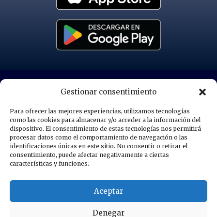
POLÍTICA DE PRIVACIDAD
Gestionar consentimiento
Para ofrecer las mejores experiencias, utilizamos tecnologías
POLÍTICA DE COOKIES
como las cookies para almacenar y/o acceder a la información del
dispositivo. El consentimiento de estas tecnologías nos permitirá
procesar datos como el comportamiento de navegación o las
AVISOS LEGALES
identificaciones únicas en este sitio. No consentir o retirar el
consentimiento, puede afectar negativamente a ciertas
características y funciones.
MAPA DEL SITIO
Aceptar
© 2026 Marina Greenwich
Denegar