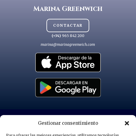
Marina Greenwich
CONTACTAR
(+34)
965 842 200
marina@marinagreenwich.com
POLÍTICA DE PRIVACIDAD
Gestionar consentimiento
Para ofrecer las mejores experiencias, utilizamos tecnologías